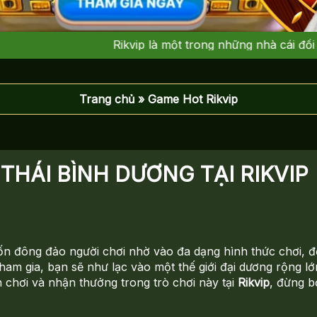
Rikvip là một trong những nhà cái đổi thưởng tr
Trang chủ
»
Game Hot Rikvip
 THÁI BÌNH DƯƠNG TẠI RIKVIP
uốn đông đảo người chơi nhờ vào đa dạng hình thức chơi, 
am gia, bạn sẽ như lạc vào một thế giới đại dương rộng lớ
 chơi và nhận thưởng trong trò chơi này tại
Rikvip
, đừng b