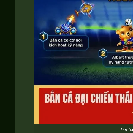
Tìm hi