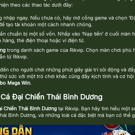
iện theo các thao tác dưới đây:
ăng nhập ngay. Nếu chưa có, hãy mở cổng game và chọn ‘Đ
 để tạo tài khoản một cách nhanh chóng.
ần chuẩn bị một số vốn. Nhấp vào ‘Nạp tiền’ ở cuối màn h
àng, thẻ điện thoại hoặc ví điện tử.
ơng
trong danh sách game của Rikvip. Chọn màn chơi phù 
n từ Rikvip.
ến cho người chơi những phút giây giải trí sôi động và đ
hử sức với một trò chơi khác cũng đầy kịch tính và cơ hội
bo Mega Win
.
 Cá Đại Chiến Thái Bình Dương
i Chiến Thái Bình Dương
tại Rikvip. Bạn hãy tìm hiểu một s
hái Bình Dương, và những loài cá đặc biệt mà bạn có thể g