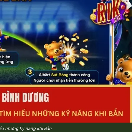
ểu những kỹ năng khi Bắn