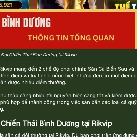
Đại Chiến Thái Bình Dương tại Rikvip
 Rikvip mang đến 2 chế độ chơi chính: Săn Cá Biển Sâu và
tính điểm và luật chơi riêng biệt, nhưng đều có một điểm 
hận được nhiều điểm thưởng.
 thu thập càng nhiều tài nguyên biển càng tốt và kiếm được
 phù hợp để thành công trong việc săn bắn các loài cá qu
ng
.
Chiến Thái Bình Dương tại Rikvip
 săn cá đổi thưởng tại Rikvip. Dù bạn chơi trên ứng dụng 