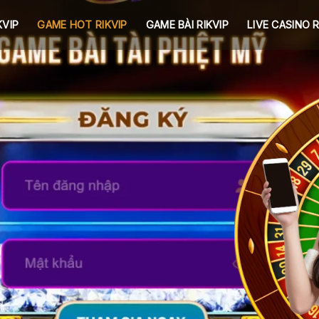
KVIP
GAME HOT RIKVIP
GAME BÀI RIKVIP
LIVE CASINO R