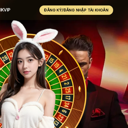
IKVIP
ĐĂNG KÝ/ĐĂNG NHẬP TÀI KHOẢN