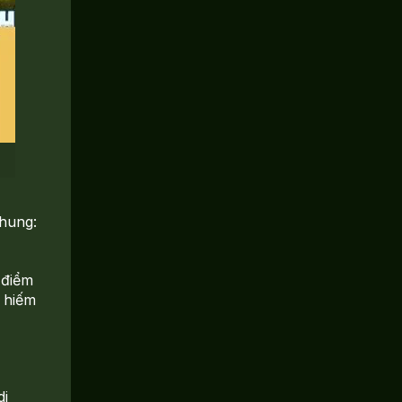
chung:
 điểm
ý hiếm
di