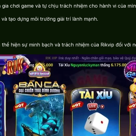
 gia chơi game và tự chịu trách nhiệm cho hành vi của mìn
à tạo dựng môi trường giải trí lành mạnh.
 thể hiện sự minh bạch và trách nhiệm của Rikvip đối với n