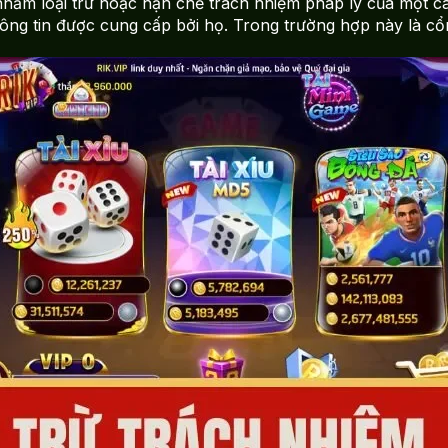
nhằm loại trừ hoặc hạn chế trách nhiệm pháp lý của một cá
 thông tin được cung cấp bởi họ. Trong trường hợp này là 