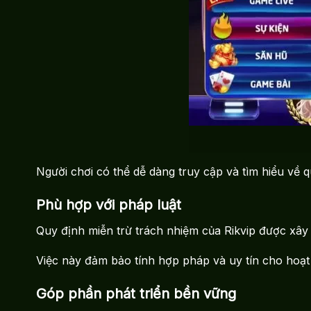
Người chơi có thể dễ dàng truy cập và tìm hiểu về q
Phù hợp với pháp luật
Quy định miễn trừ trách nhiệm của Rikvip được xây 
Việc này đảm bảo tính hợp pháp và uy tín cho hoạt
Góp phần phát triển bền vững