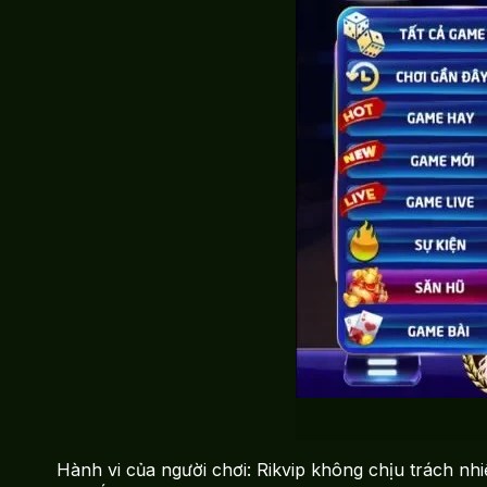
Hành vi của người chơi: Rikvip không chịu trách nhi