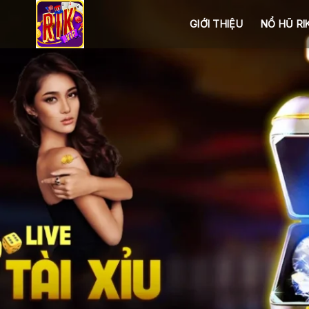
Bỏ
qua
GIỚI THIỆU
NỔ HŨ RI
nội
dung