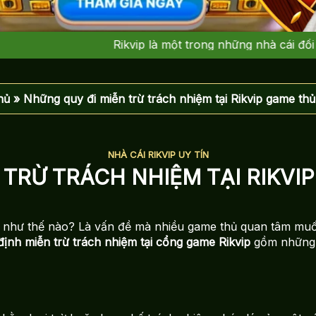
Rikvip là một trong những nhà cái đổi thưởng tr
hủ
»
Những quy đi miễn trừ trách nhiệm tại Rikvip game thủ
TRỪ TRÁCH NHIỆM TẠI RIKVI
như thế nào? Là vấn đề mà nhiều game thủ quan tâm muốn b
định miễn trừ trách nhiệm tại cổng game Rikvip
gồm những 