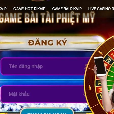
KVIP
GAME HOT RIKVIP
GAME BÀI RIKVIP
LIVE CASINO R