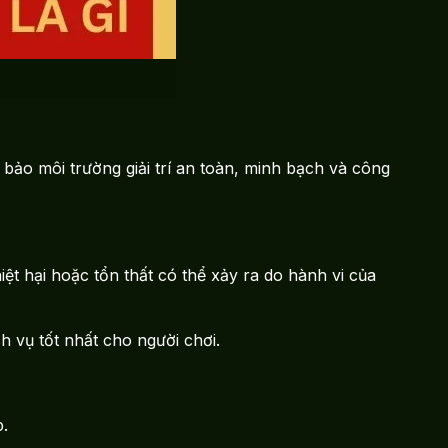
ảo môi trường giải trí an toàn, minh bạch và công
iệt hại hoặc tổn thất có thể xảy ra do hành vi của
h vụ tốt nhất cho người chơi.
p.