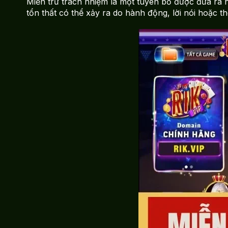
Miễn trừ trách nhiệm là một tuyên bố được đưa ra 
tổn thất có thể xảy ra do hành động, lời nói hoặc