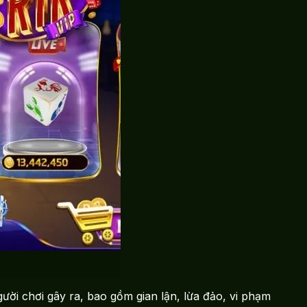
gười chơi gây ra, bao gồm gian lận, lừa đảo, vi phạm