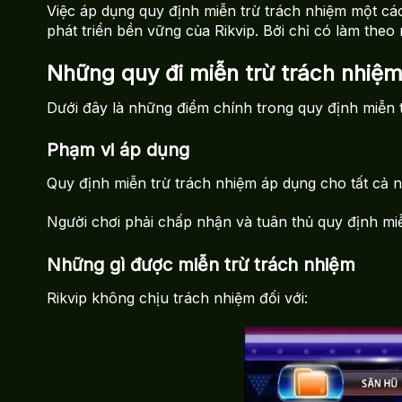
Việc áp dụng quy định miễn trừ trách nhiệm một các
phát triển bền vững của Rikvip. Bởi chỉ có làm theo
Những quy đi miễn trừ trách nhiệm 
Dưới đây là những điểm chính trong quy định miễn 
Phạm vi áp dụng
Quy định miễn trừ trách nhiệm áp dụng cho tất cả ng
Người chơi phải chấp nhận và tuân thủ quy định miễ
Những gì được miễn trừ trách nhiệm
Rikvip không chịu trách nhiệm đối với: