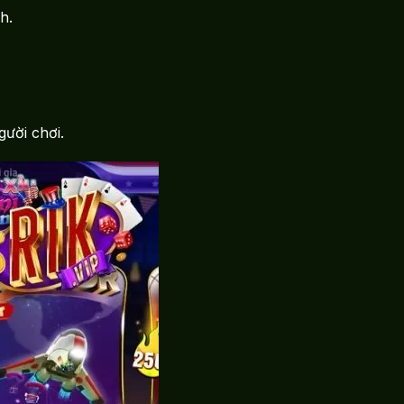
h.
gười chơi.