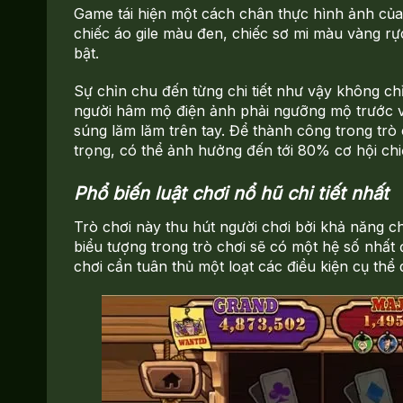
Game tái hiện một cách chân thực hình ảnh của
chiếc áo gile màu đen, chiếc sơ mi màu vàng rự
bật.
Sự chỉn chu đến từng chi tiết như vậy không ch
người hâm mộ điện ảnh phải ngưỡng mộ trước vẻ 
súng lăm lăm trên tay. Để thành công trong trò
trọng, có thể ảnh hưởng đến tới 80% cơ hội ch
Phổ biến luật chơi nổ hũ chi tiết nhất
Trò chơi này thu hút người chơi bởi khả năng c
biểu tượng trong trò chơi sẽ có một hệ số nhất 
chơi cần tuân thủ một loạt các điều kiện cụ thể 