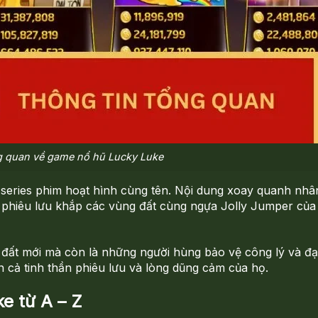
g quan về game nổ hũ Lucky Luke
n series phim hoạt hình cùng tên. Nội dung xoay quanh nhâ
 phiêu lưu khắp các vùng đất cùng ngựa Jolly Jumper của
đất mới mà còn là những người hùng bảo vệ công lý và đạ
n cả tinh thần phiêu lưu và lòng dũng cảm của họ.
e từ A – Z