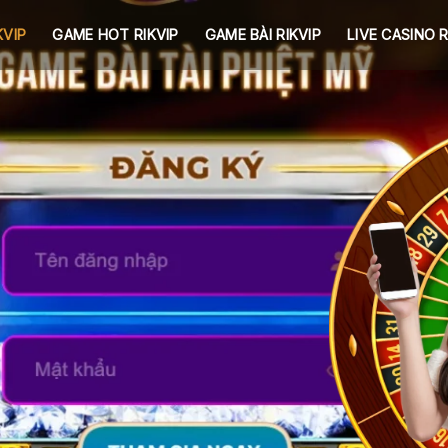
KVIP
GAME HOT RIKVIP
GAME BÀI RIKVIP
LIVE CASINO R