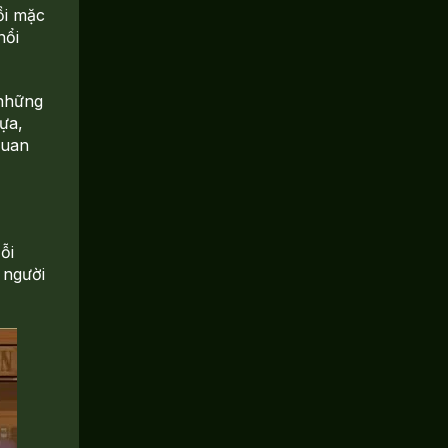
ồi mặc
nổi
 những
ựa,
quan
ỗi
 người