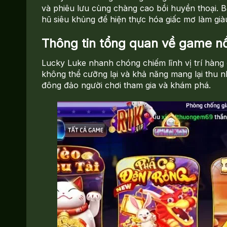
và phiêu lưu cùng chàng cao bồi huyền thoại. B
hũ siêu khủng để hiện thực hóa giấc mơ làm già
Thông tin tổng quan về game n
Lucky Luke nhanh chóng chiếm lĩnh vị trí hàng
không thể cưỡng lại và khả năng mang lại thu n
đông đảo người chơi tham gia và khám phá.