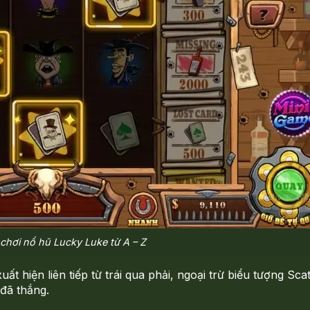
hơi nổ hũ Lucky Luke từ A – Z
t hiện liên tiếp từ trái qua phải, ngoại trừ biểu tượng Scat
 đã thắng.