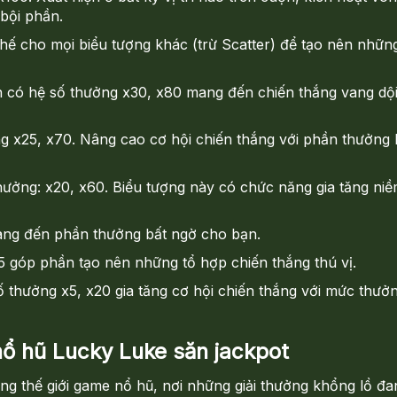
 bội phần.
 thế cho mọi biểu tượng khác (trừ Scatter) để tạo nên nhữn
 có hệ số thưởng x30, x80 mang đến chiến thắng vang dội
ng x25, x70. Nâng cao cơ hội chiến thắng với phần thưởng
hưởng: x20, x60. Biểu tượng này có chức năng gia tăng niề
mang đến phần thưởng bất ngờ cho bạn.
25 góp phần tạo nên những tổ hợp chiến thắng thú vị.
ố thưởng x5, x20 gia tăng cơ hội chiến thắng với mức thưở
ổ hũ Lucky Luke săn jackpot
ng thế giới game nổ hũ, nơi những giải thưởng khổng lồ đa