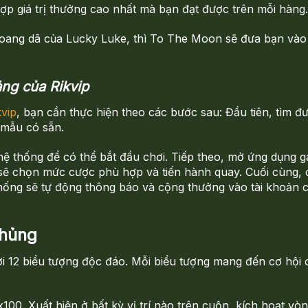
hợp giá trị thưởng cao nhất mà bạn đạt được trên mỗi hàng.
hoang dã của Lucky Luke, thì To The Moon sẽ đưa bạn vào
ảng của Rikvip
kvip
, bạn cần thực hiện theo các bước sau: Đầu tiên, tìm đ
o mẫu có sẵn.
 hệ thống để có thể bắt đầu chơi. Tiếp theo, mở ứng dụng 
 sẽ chọn mức cược phù hợp và tiến hành quay. Cuối cùng,
hống sẽ tự động thông báo và cộng thưởng vào tài khoản 
khủng
i 12 biểu tượng độc đáo. Mỗi biểu tượng mang đến cơ hội 
100. Xuất hiện ở bất kỳ vị trí nào trên cuộn, kích hoạt vò