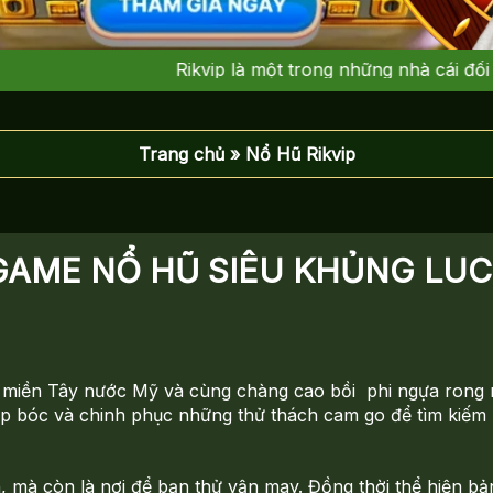
Rikvip là một trong những nhà cái đổi thưởng t
Trang chủ
»
Nổ Hũ Rikvip
 GAME NỔ HŨ SIÊU KHỦNG LU
 miền Tây nước Mỹ và cùng chàng cao bồi phi ngựa rong 
p bóc và chinh phục những thử thách cam go để tìm kiếm
, mà còn là nơi để bạn thử vận may. Đồng thời thể hiện bả