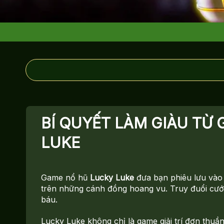
BÍ QUYẾT LÀM GIÀU TỪ
LUKE
Game nổ hũ
Lucky Luke
đưa bạn phiêu lưu vào
trên những cánh đồng hoang vu. Truy đuổi cướ
báu.
Lucky Luke không chỉ là game giải trí đơn thuần