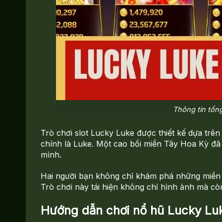
Thông tin tổn
Trò chơi slot Lucky Luke được thiết kế dựa trê
chính là Luke. Một cao bồi miền Tây Hoa Kỳ đã
mình.
Hai người bạn không chỉ khám phá những miền 
Trò chơi này tái hiện không chỉ hình ảnh mà cò
Hướng dẫn chơi nổ hũ Lucky Luk