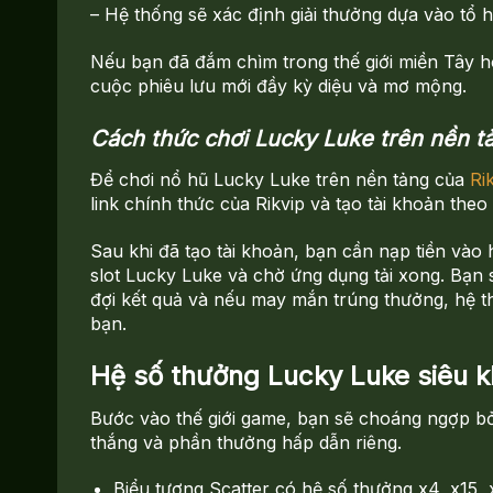
– Hệ thống sẽ xác định giải thưởng dựa vào tổ 
Nếu bạn đã đắm chìm trong thế giới miền Tây 
cuộc phiêu lưu mới đầy kỳ diệu và mơ mộng.
Cách thức chơi Lucky Luke trên nền t
Để chơi nổ hũ Lucky Luke trên nền tảng của
Ri
link chính thức của Rikvip và tạo tài khoản the
Sau khi đã tạo tài khoản, bạn cần nạp tiền vào
slot Lucky Luke và chờ ứng dụng tải xong. Bạn
đợi kết quả và nếu may mắn trúng thưởng, hệ t
bạn.
Hệ số thưởng Lucky Luke siêu 
Bước vào thế giới game, bạn sẽ choáng ngợp bở
thắng và phần thưởng hấp dẫn riêng.
Biểu tượng Scatter có hệ số thưởng x4, x15, x