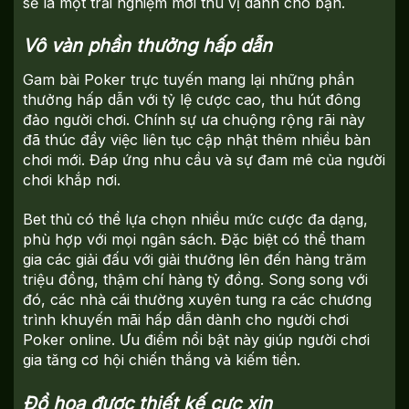
sẽ là một trải nghiệm mới thú vị dành cho bạn.
Vô vàn phần thưởng hấp dẫn
Gam bài Poker trực tuyến mang lại những phần
thưởng hấp dẫn với tỷ lệ cược cao, thu hút đông
đảo người chơi. Chính sự ưa chuộng rộng rãi này
đã thúc đẩy việc liên tục cập nhật thêm nhiều bàn
chơi mới. Đáp ứng nhu cầu và sự đam mê của người
chơi khắp nơi.
Bet thủ có thể lựa chọn nhiều mức cược đa dạng,
phù hợp với mọi ngân sách. Đặc biệt có thể tham
gia các giải đấu với giải thưởng lên đến hàng trăm
triệu đồng, thậm chí hàng tỷ đồng. Song song với
đó, các nhà cái thường xuyên tung ra các chương
trình khuyến mãi hấp dẫn dành cho người chơi
Poker online. Ưu điểm nổi bật này giúp người chơi
gia tăng cơ hội chiến thắng và kiếm tiền.
Đồ họa được thiết kế cực xịn