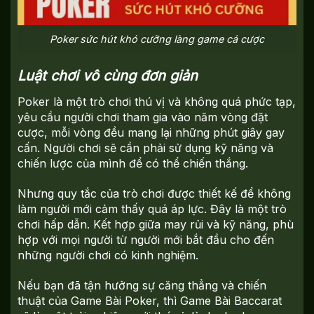
Poker sức hút khó cưỡng làng game cá cược
Luật chơi vô cùng đơn giản
Poker là một trò chơi thú vị và không quá phức tạp,
yêu cầu người chơi tham gia vào năm vòng đặt
cược, mỗi vòng đều mang lại những phút giây gay
cấn. Người chơi sẽ cần phải sử dụng kỹ năng và
chiến lược của mình để có thể chiến thắng.
Nhưng quy tắc của trò chơi được thiết kế để không
làm người mới cảm thấy quá áp lực. Đây là một trò
chơi hấp dẫn. Kết hợp giữa may rủi và kỹ năng, phù
hợp với mọi người từ người mới bắt đầu cho đến
những người chơi có kinh nghiệm.
Nếu bạn đã tận hưởng sự căng thẳng và chiến
thuật của Game Bài Poker, thì Game Bài Baccarat