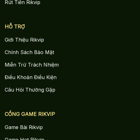
Rút Tiền Rikvip
HỖ TRỢ
Giới Thiệu Rikvip
Chính Sách Bảo Mật
Miễn Trừ Trách Nhiệm
Điều Khoản Điều Kiện
Câu Hỏi Thường Gặp
CỔNG GAME RIKVIP
Game Bài Rikvip
Game Hot Rikvip