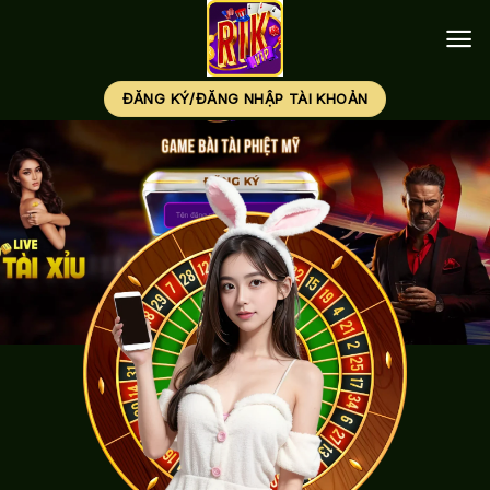
Bỏ
qua
nội
dung
ĐĂNG KÝ/ĐĂNG NHẬP TÀI KHOẢN