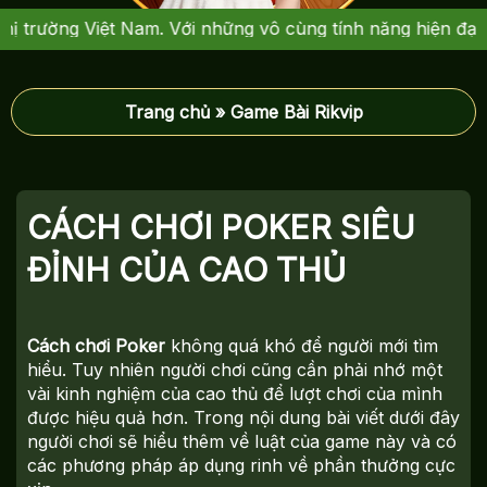
ờng Việt Nam. Với những vô cùng tính năng hiện đại, dịch v
Trang chủ
»
Game Bài Rikvip
CÁCH CHƠI POKER SIÊU
ĐỈNH CỦA CAO THỦ
Cách chơi Poker
không quá khó để người mới tìm
hiểu. Tuy nhiên người chơi cũng cần phải nhớ một
vài kinh nghiệm của cao thủ để lượt chơi của mình
được hiệu quả hơn. Trong nội dung bài viết dưới đây
người chơi sẽ hiểu thêm về luật của game này và có
các phương pháp áp dụng rinh về phần thưởng cực