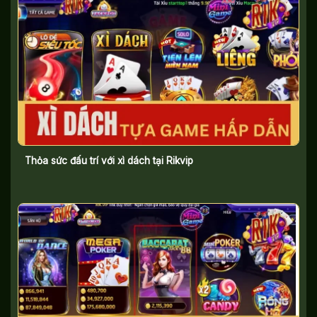
Thỏa sức đấu trí với xì dách tại Rikvip