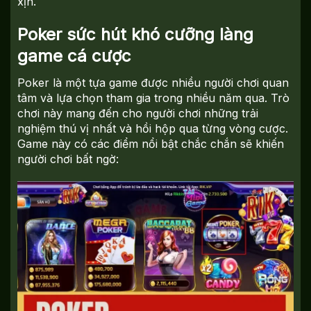
xịn.
Poker sức hút khó cưỡng làng
game cá cược
Poker là một tựa game được nhiều người chơi quan
tâm và lựa chọn tham gia trong nhiều năm qua. Trò
chơi này mang đến cho người chơi những trải
nghiệm thú vị nhất và hồi hộp qua từng vòng cược.
Game này có các điểm nổi bật chắc chắn sẽ khiến
người chơi bất ngờ: