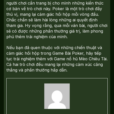
người chơi cần trang bị cho mình những kiến thức
cơ bản về trò chơi này. Poker là một trò chơi đầy
thú vị, mang lại cảm giác hồi hộp mỗi vòng đấu.
Chắc chắn sẽ làm hài lòng những ai quyết định
tham gia. Hy vọng rằng, qua mỗi ván bài, người chơi
sẽ có được những phần thưởng giá trị, làm phong
phú thêm trải nghiệm của mình.
Nếu bạn đã quen thuộc với những chiến thuật và
cảm giác hồi hộp trong Game Bài Poker, hãy tiếp
tục trải nghiệm thêm với Game nổ hũ Mèo Chiêu Tài.
Cả hai trò chơi đều mang lại những cảm xúc căng
thẳng và phần thưởng hấp dẫn.