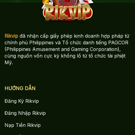
Rikvip
đã nhận cấp giấy phép kinh doanh hợp pháp từ
chính phủ Philippines và Tổ chức danh tiếng PAGCOR
(Philippines Amusement and Gaming Corporation),
cùng nguồn vốn cực kỳ khổng lồ từ tổ chức tài phiệt
Mỹ.
HƯỚNG DẪN
Đăng Ký Rikvip
Đăng Nhập Rikvip
Nạp Tiền Rikvip